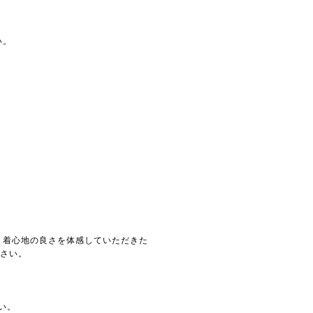
い。
。着心地の良さを体感していただきた
ださい。
い。