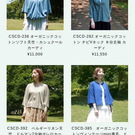
CSCD-236 オーガニックコッ
CSCD-282 オーガニックコッ
トンソフト天竺・カシュクール
トン チビVネック ８分丈袖 カ
カーディ
ーディ
¥11,000
¥11,550
CSCD-392 ベルギーリネン天
CSCD-385 オーガニックコッ
竺 ドルマン7分袖ボレロカー
トンヴィンテージmini裏毛 ド