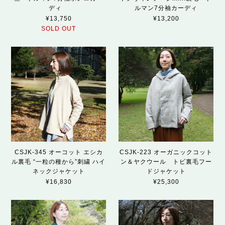
ディ
ルマン7分袖カーディ
¥13,750
¥13,200
SOLD OUT
CSJK-345 オーコット エシカ
CSJK-223 オーガニックコット
ル裏毛 “一粒の種から”刺繍 ハイ
ン＆ヤクウール トビ裏毛フー
ネックジャケット
ドジャケット
¥16,830
¥25,300