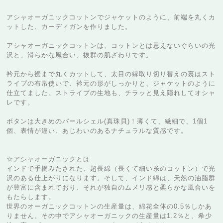
アシャオーガニックコットンでジャケットのように、前端を丸くカ
ットした、カーディガンを作りました。
アシャオーガニックコットンは、コットンとは思えないぐらいの光
沢と、滑らかな風合い、抜群の肌ざわりです。
衿元から裾まで丸くカットして、太目の縁取り切り替えの裏はスト
ライプの布帛使いで、衿元の形がしっかりと、ジャケットのように
仕立てました。ストライプの生地も、チラッと見え隠れしてオシャ
レです。
ボタンは大きめのパールシェル(真珠貝)！薄くて、繊細で、1個1
個、表情が違い、あじわいのあるナチュラルな質感です。
☆アシャオーガニックとは
インドで手摘みたされた、超長綿（長くて細い糸のコットン）で光
沢のある仕上がりになります。そして、インド綿は、天然の油脂群
が豊富に含まれており、それが独自のムメリ感と柔らかな風合いを
もたらします。
世界のオーガニックコットンの生産量は、綿花全体の0.5％しかあ
りません。その中でアシャオーガニックの生産量は1.2％と、希少