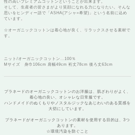
性の高いプレミアムコットンということが出来ます。
そして、生産者の皆さまがより笑顔になれる力になりたい。そんな
思いをヒンディー語で「ASHA(アシャ=希望)」という名前に込め
ています。
☆オーガニックコットンは着心地が良く、リラックスさせる素材で
す。
ニット/オーガニックコットン…100％
Mサイズ 身巾106cm 肩幅49cm 裄丈78cm 後ろ丈63cm
プラネードのオーガニックコットンのお洋服は、肌ざわりがよく、
着心地の良い、オシャレな日常服です。
ハンドメイドのぬくもりやノスタルジックなあじわいのある質感を
大切にしています。
プラネードがオーガニックコットンの素材を使用する目的は、3つ
あります。
☆環境汚染を防ぐこと