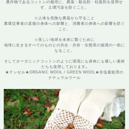
農作物であるコットンの栽培に、農薬・殺虫剤・枯葉剤を使用せ
ず、土壌汚染を防ぐこと。
☆人体を危険な農薬から守ること
農業従事者の直接の身体への影響と、消費者の身体への影響を防ぐ
こと。
☆美しい地球を未来に繋ぐために
地球に生きるすべてのものとの共生・共存・生態系の循環の一助に
なること。
そしてオーガニックコットンのように環境にも身体にも優しい素材
たちも使用しております｡
★テンセル★ORGANIC WOOL / GREEN WOOL★非塩素処理の
ナチュラルウール