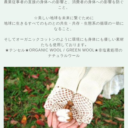
農業従事者の直接の身体への影響と、消費者の身体への影響を防ぐ
こと。
☆美しい地球を未来に繋ぐために
地球に生きるすべてのものとの共生・共存・生態系の循環の一助に
なること。
そしてオーガニックコットンのように環境にも身体にも優しい素材
たちも使用しております｡
★テンセル★ORGANIC WOOL / GREEN WOOL★非塩素処理の
ナチュラルウール