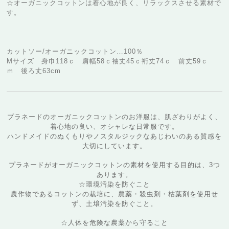
☆オーガニックコットンは着心地が良く、リラックスさせる素材で
す。
カットソー/オーガニックコットン…100％
Mサイズ 身巾118ｃ 肩幅58ｃ袖丈45ｃ裄丈74ｃ 前丈59ｃ
ｍ 後ろ丈63cm
プラネードのオーガニックコットンのお洋服は、肌ざわりがよく、
着心地の良い、オシャレな日常服です。
ハンドメイドのぬくもりやノスタルジックなあじわいのある質感を
大切にしています。
プラネードがオーガニックコットンの素材を使用する目的は、3つ
あります。
☆環境汚染を防ぐこと
農作物であるコットンの栽培に、農薬・殺虫剤・枯葉剤を使用せ
ず、土壌汚染を防ぐこと。
☆人体を危険な農薬から守ること