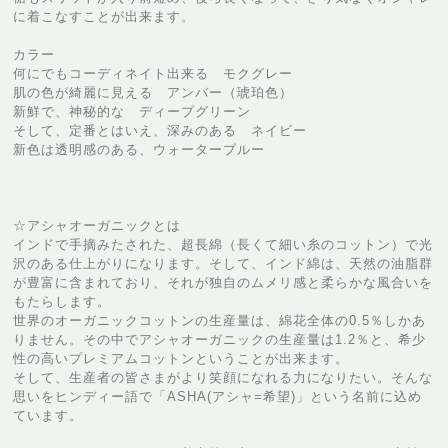
に着こなすことが出来ます。
カラー
何にでもコーディネイト出来る モクグレー
肌の色が綺麗に見える アンバー（琥珀色）
新鮮で、神秘的な ディープグリーン
そして、定番とはいえ、深みのある ネイビー
新色は透明感のある、ウォーターブルー
☆アシャオーガニックとは
インドで手摘みたされた、超長綿（長くて細い糸のコットン）で光
沢のある仕上がりになります。そして、インド綿は、天然の油脂群
が豊富に含まれており、それが独自のムメリ感と柔らかな風合いを
もたらします。
世界のオーガニックコットンの生産量は、綿花全体の0.5％しかあ
りません。その中でアシャオーガニックの生産量は1.2％と、希少
性の高いプレミアムコットンということが出来ます。
そして、生産者の皆さまがより笑顔になれる力になりたい。そんな
思いをヒンディー語で「ASHA(アシャ=希望)」という名前に込め
ています。