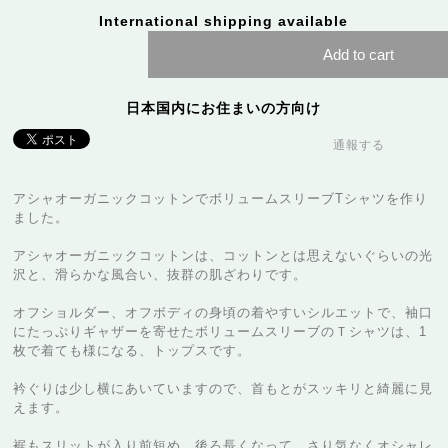
International shipping available
Add to cart
日本国内にお住まいの方向け
通報する
アシャオーガニックコットンでボリュームスリーブTシャツを作り
ました。
アシャオーガニックコットンは、コットンとは思えないぐらいの光
沢と、滑らかな風合い、抜群の肌ざわりです。
オフショルダー、オフボディの身頃の着やすいシルエットで、袖口
にたっぷりギャザーを寄せたボリュームスリーブのＴシャツは、1
枚で着ても様になる、トップスです。
衿ぐりは少し横にあいていますので、首もとがスッキリと綺麗に見
えます。
裾もスリットが入り前短め、後ろ長くなって、さり気なくオシャレ